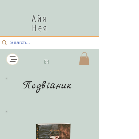
Айя
Нея
EN
Подвійник