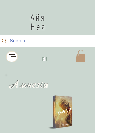
Айя
Нея
EN
Амнезія