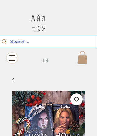
Айя
Нея
EN