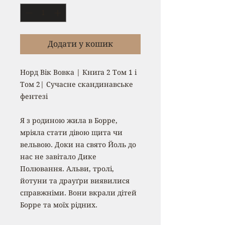
Додати у кошик
Норд Вік Вовка | Книга 2 Том 1 і
Том 2| Сучасне скандинавське
фентезі
Я з родиною жила в Борре,
мріяла стати дівою щита чи
вельвою. Доки на свято Йоль до
нас не завітало Дике
Полювання. Альви, тролі,
йотуни та драуґри виявилися
справжніми. Вони вкрали дітей
Борре та моїх рідних.