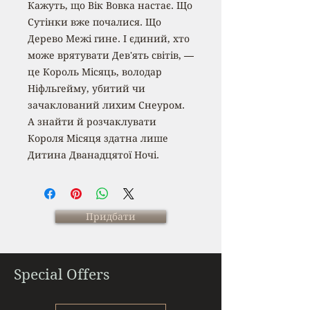
Кажуть, що Вік Вовка настає. Що
Сутінки вже почалися. Що
Дерево Межі гине. І єдиний, хто
може врятувати Дев'ять світів, —
це Король Місяць, володар
Ніфльгейму, убитий чи
зачаклований лихим Снеуром.
А знайти й розчаклувати
Короля Місяця здатна лише
Дитина Дванадцятої Ночі.
Придбати
Special Offers