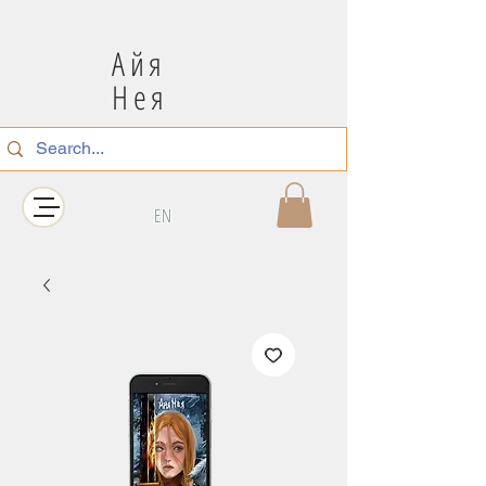
Айя
Нея
EN