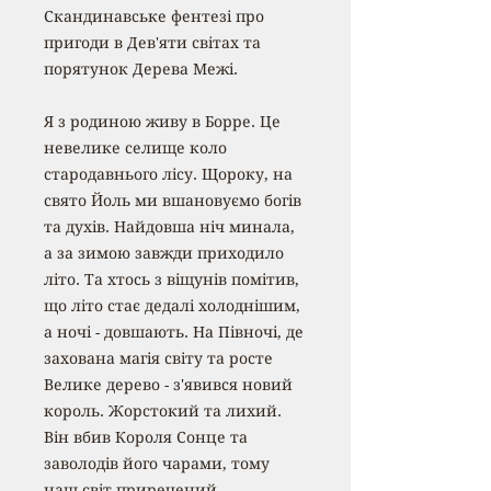
Скандинавське фентезі про
пригоди в Дев'яти світах та
порятунок Дерева Межі.
Я з родиною живу в Борре. Це
невелике селище коло
стародавнього лісу. Щороку, на
свято Йоль ми вшановуємо богів
та духів. Найдовша ніч минала,
а за зимою завжди приходило
літо. Та хтось з віщунів помітив,
що літо стає дедалі холоднішим,
а ночі - довшають. На Півночі, де
захована магія світу та росте
Велике дерево - з'явився новий
король. Жорстокий та лихий.
Він вбив Короля Сонце та
заволодів його чарами, тому
наш світ приречений...