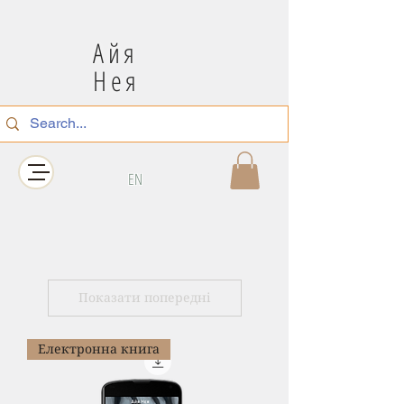
Айя
Нея
EN
Показати попередні
Електронна книга