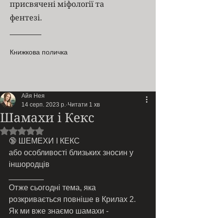
присвячені міфології та
фентезі.
Книжкова поличка
Айя Нея
14 серп. 2023 р.
Читати 1 хв
Шамахи і Кекс
Оцінка: NaN з 5 зірок.
🔞 ШЕМЕХИ І КЕКС
або особливості близьких зносин у 
іншородців
________ 
Отже сьогодні тема, яка 
розкривається повніше в Крилах 2. 
Як ми вже знаємо шамахи - 