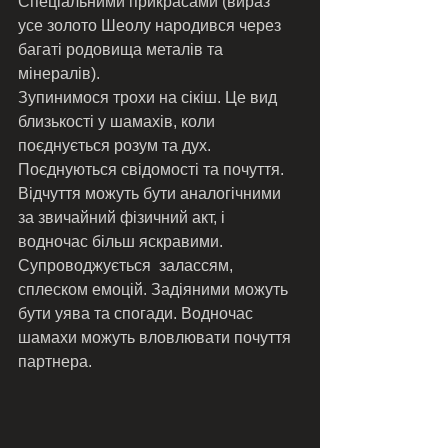
Спеціальними прикрасами (вираз 
усе золото Шеолу народився через 
багаті родовища металів та 
мінералів). 
Зупинимося трохи на сікіш. Це вид 
близькості у шамахів, коли 
поєднується розум та дух. 
Поєднуються свідомості та почуття.  
Відчуття можуть бути аналогічними 
за звичайний фізичний акт, і 
водночас більш яскравими. 
Супроводжується  залассям, 
сплеском емоцій. Задіяними можуть 
бути уява та спогади. Водночас 
шамахи можуть вловлювати почуття 
партнера. 