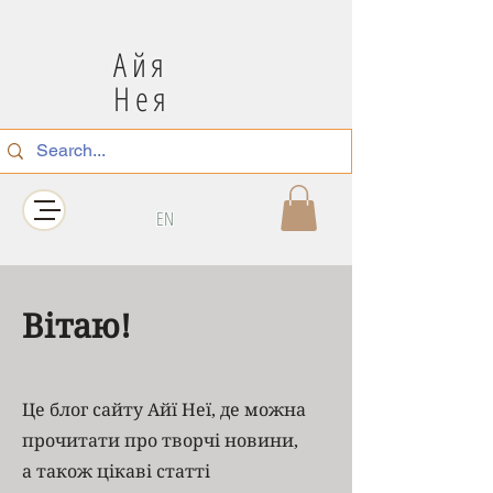
Айя
Нея
EN
Вітаю!
Це блог сайту Айї Неї, де можна
прочитати про творчі новини,
а також цікаві статті