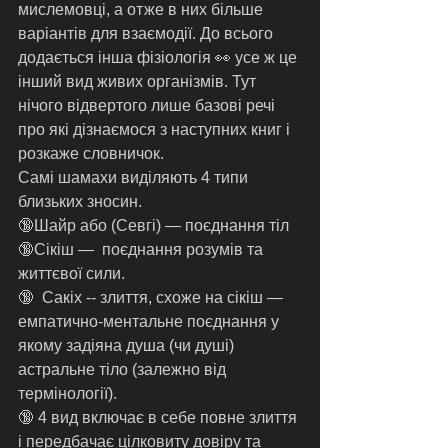
мислемовці, а отже в них більше 
варіантів для взаємодії. До всього 
додається інша фізіологія 👀 усе ж це 
інший вид живих організмів. Тут 
нічого відвертого лише базові речі 
про які дізнаємося з наступних книг і 
розкаже словничок. 
Самі шамахи виділяють 4 типи 
близьких зносин. 
🔞Шайр або (Севгі) — поєднання тіл
🔞Сікіш —  поєднання розумів та  
життєвої сили. 
🔞  Сакіх -- злиття, схоже на сікіш — 
емпатично-ментальне поєднання у 
якому задіяна душа (чи душі) 
астральне тіло (залежно від 
термінології). 
🔞 4 вид включає в себе повне злиття 
і передбачає цілковиту довіру та 