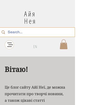
Айя
Нея
EN
Вітаю!
Це блог сайту Айї Неї, де можна
прочитати про творчі новини,
а також цікаві статті