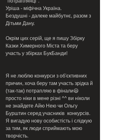
"потраплянці". 
Уріша - міфічна Україна.
Бездушні - далеке майбутнє, разом з 
Дітьми Дану. 
Окрім цих серій, ще я пишу Збірку 
Казки Химерного Міста та беру 
участь у збірках БукБанди! 
Я не люблю конкурси з об'єктивних 
причин, хоча беру там участь зрідка й 
(так-так) потрапляю в фінали😃 
просто ніки в мене різні ^^ ви ніколи 
не знайдете Айю Нею чи Ольгу 
Бурштин серед учасників  конкурсів. 
Я вигадую нову особистість і слідкую 
за тим, як люди сприймають мою 
творчість. 