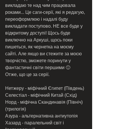
викладаю те над чим працювала 
роками... Це саги-серії, які я редагую, 
переоформлюю і надалі буду 
викладати поступово. НЕ все буде у 
відкритому доступі! Щось буде 
виключно на Аркуші, щось поки 
пишеться, як чернетка на моєму 
сайті. Але якщо ви стежите за моєю 
творчістю, зможете поринути у 
фантастичні світи першими 🙂 
Отже, що це за серії.  
Нетжеру - міфічний Єгипет (Південь)
Селестіал - міфічний Китай (Схід)
Норд - міфічна Скандинавія (Північ) 
(трилогія)
Азура - альтернативна антиутопія
Хазард - паралельний світ і 