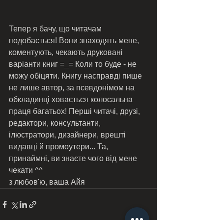
Тепер я бачу, що читачам 
подобається! Вони знаходять мене, 
коментують, чекають друковані 
варіанти книг =_= Коли то буде - не 
можу обіцяти. Книгу насправді пише 
не лише автор, за псевдонімом на 
обкладинці ховається колосальна 
праця багатьох! Перші читачі, друзі, 
редактори, консультанти, 
ілюстратори, дизайнери, врешті 
видавці й промоутери... Та, 
принаймні, ви знаєте чого від мене 
чекати ^^ 
з любов'ю, ваша Айя