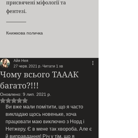
присвячені міфології та
фентезі.
Книжкова поличка
Айя Нея
27 черв. 2021 р.
Читати 1 хв
Чому всього ТАААК
багато?!!!
Оновлено:
9 лип. 2021 р.
Оцінка: NaN з 5 зірок.
Ви вже мали помітити, що я часто 
викладаю щось новеньке, хоча 
працювати маю виключно з Норд і 
Нетжеру. Є в мене так хвороба. Але є 
й виправдання! Річ у тім, що я 