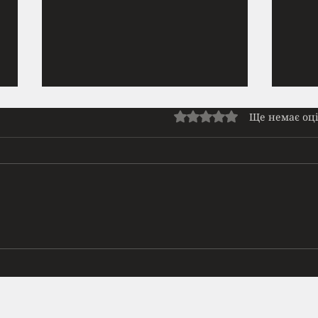
Прайм | Нове ромфант
Нет
Оцінка: 0 з 5 зірок.
Ще немає оц
доступне на Патреоні
Зупи
Сльози висихали на вітрі, але
поме
дихати все одно було важко. Я
але т
стиснула лямки наплічника так
Ноги 
міцно, ніби тільки вони тримали
на ро
мене докупи, і пішла довгою
здира
дорогою. Не через шкільне
крові
подвір’я, де Маринка Тес
пере