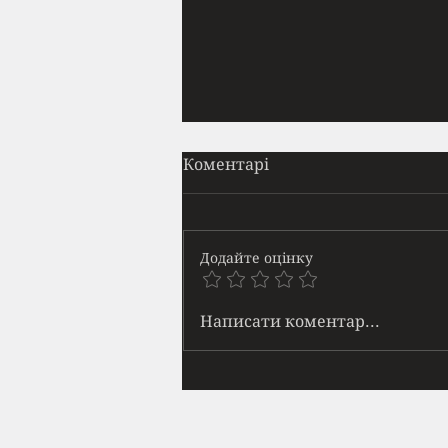
Прайм
Коментарі
Вона приходила щодня. Майже
в той самий час. Я навчився
ідентифікувати її появу за
Додайте оцінку
звуками — спершу далеке
човгання кросівок по асфальту,
потім шурхіт трави, а тоді: тук-
Написати коментар...
тук-тук кісточкою пальця по бе