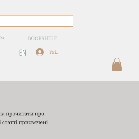
РА
BOOKSHELF
EN
Увійти
жна прочитати про
і статті присвячені