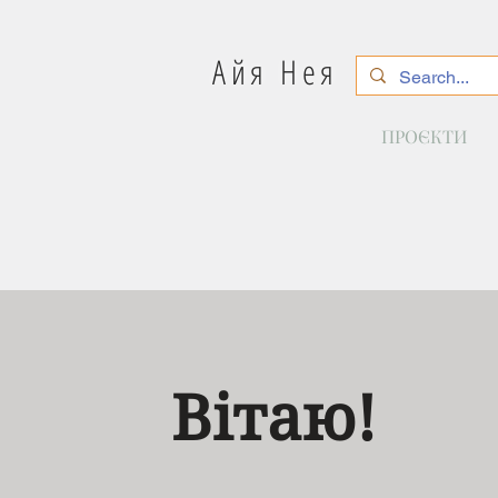
Айя Нея
ПРОЄКТИ
Вітаю!