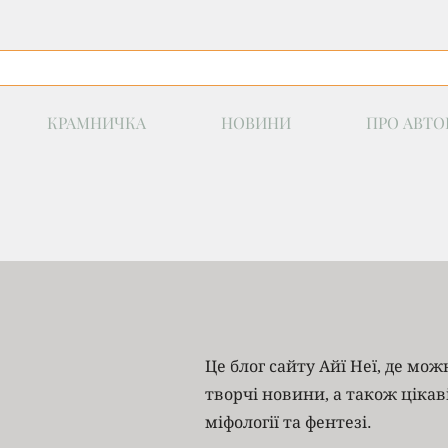
КРАМНИЧКА
НОВИНИ
ПРО АВТО
Це блог сайту Айї Неї, де мо
творчі новини, а також цікав
міфології та фентезі.