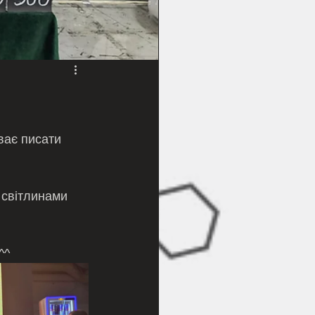
ває писати 
 світлинами 
^^ 