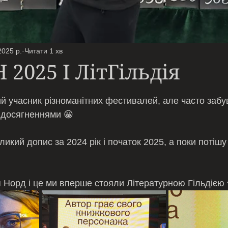
2025 р.
Читати 1 хв
2025 І ЛітГільдія
ірок.
й учасник різноманітних фестивалей, але часто забу
я досягненнями 😀 
икий допис за 2024 рік і початок 2025, а поки потішу
я Норд і це ми вперше стояли Літературною Гільдією 