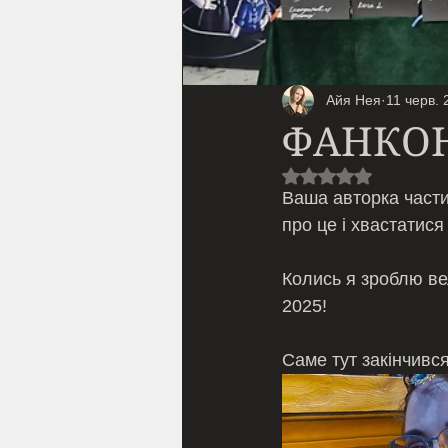
Айя Нея
11 черв. 
ФАНКОН 
Оцінка: NaN з 5 з
Ваша авторка части
про це і хвастатис
Колись я зроблю вел
2025! 
Саме тут закінчивс