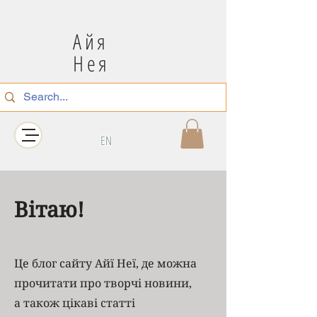
Айя
Нея
EN
Вітаю!
Це блог сайту Айї Неї, де можна
прочитати про творчі новини,
а також цікаві статті