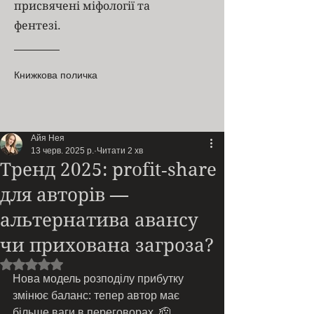
присвячені міфології та
фентезі.
Книжкова поличка
Айя Нея
13 черв. 2025 р.
Читати 2 хв
Тренд 2025: profit‑share
для авторів —
альтернатива авансу
чи прихована загроза?
Оцінка: NaN з 5 зірок.
Нова модель розподілу прибутку 
змінює баланс: тепер автор має 
більше ваги в переговорах. 🫡