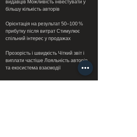
видавців Можливість інвестувати у 
більшу кількість авторів
Орієнтація на результат 50–100 % 
прибутку після витрат Стимулює 
спільний інтерес у продажах
Прозорість і швидкість Чіткий звіт і 
виплати частіше Лояльність авторів 
та екосистема взаємодії
Це означає нову еру: автори з 
власною аудиторією можуть вести 
переговори про умови, вартості й 
формат співпраці, а видавці — 
диверсифікувати ризики й ставати 
партнерами, а не платниками 
авансів.