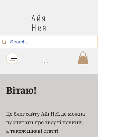
Айя
Нея
EN
Вітаю!
Це блог сайту Айї Неї, де можна
прочитати про творчі новини,
а також цікаві статті