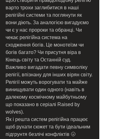
Щоб створити правдоподібну релігію 
варто трохи заглибитися в наші 
релігійні системи та поглянути як 
вони діють. За аналогією вигадуємо 
чи є у нас пророки та обранці. Чи 
чекає релігійна система на 
сходження богів. Це монотеїзм чи 
богів багато? Чи присутня віра в 
Кінець світу та Останній суд. 
Важливо вигадати певну символіку 
релігії, впізнану для інших вірян світу. 
Релігії можуть ворогувати та майже 
винищувати один одного (навіть в 
далекому космічному майбутньому 
що показано в серіалі Raised by 
wolves). 
Як і решта систем релігійна працює 
щоб рухати сюжет та бути ідеальним 
підгрунтя безлічі конфліктів 🌝