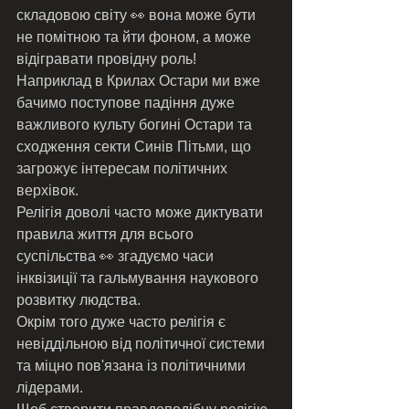
складовою світу 👀 вона може бути 
не помітною та йти фоном, а може 
відігравати провідну роль! 
Наприклад в Крилах Остари ми вже 
бачимо поступове падіння дуже 
важливого культу богині Остари та 
сходження секти Синів Пітьми, що 
загрожує інтересам політичних 
верхівок. 
Релігія доволі часто може диктувати 
правила життя для всього 
суспільства 👀 згадуємо часи 
інквізиції та гальмування наукового 
розвитку людства. 
Окрім того дуже часто релігія є 
невіддільною від політичної системи 
та міцно пов'язана із політичними 
лідерами. 