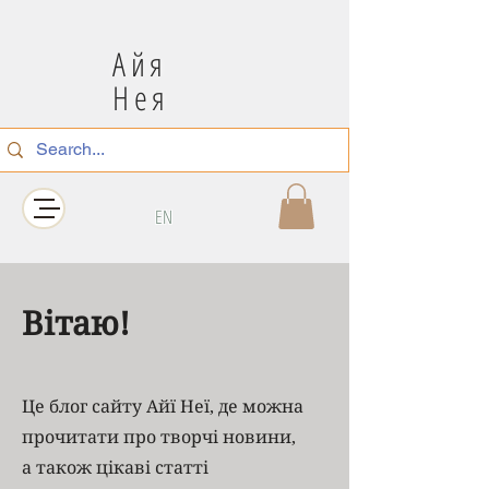
Айя
Нея
EN
Вітаю!
Це блог сайту Айї Неї, де можна
прочитати про творчі новини,
а також цікаві статті