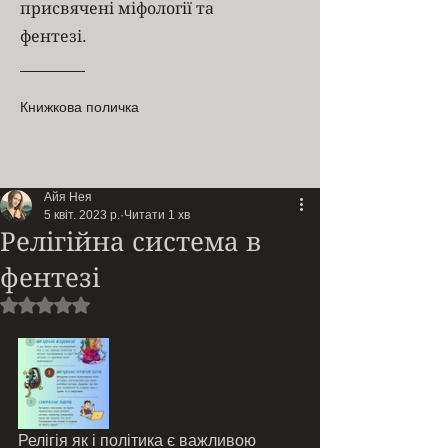
присвячені міфології та
фентезі.
Книжкова поличка
Айя Нея
5 квіт. 2023 р.
Читати 1 хв
Релігійна система в
фентезі
Оцінка: NaN з 5 зірок.
Релігія як і політика є важливою 