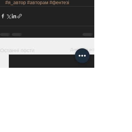
#я_автор
#авторам
#фентезі
Дивитися всі
Останні пости