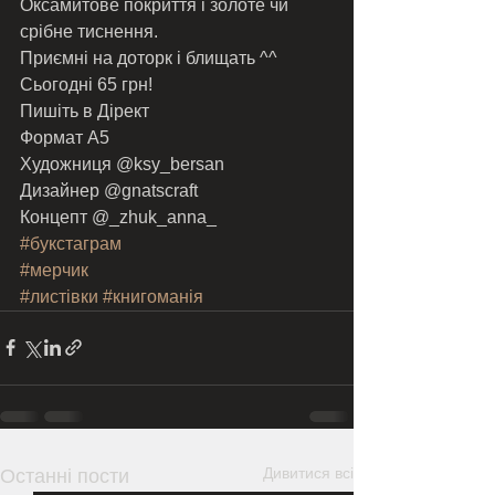
Оксамитове покриття і золоте чи 
срібне тиснення. 
Приємні на доторк і блищать ^^ 
Сьогодні 65 грн!
Пишіть в Дірект 
Формат А5
Художниця @ksy_bersan
Дизайнер @gnatscraft
Концепт @_zhuk_anna_
#букстаграм
#мерчик
#листівки
#книгоманія
Дивитися всі
Останні пости