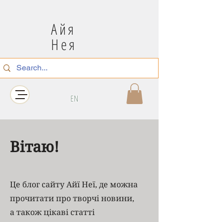
Айя
Нея
EN
Вітаю!
Це блог сайту Айї Неї, де можна
прочитати про творчі новини,
а також цікаві статті