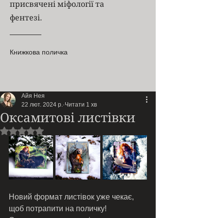
присвячені міфології та
фентезі.
Книжкова поличка
Айя Нея
22 лют. 2024 р.
Читати 1 хв
Оксамитові листівки
Оцінка: NaN з 5 зірок.
Новий формат листівок уже чекає, 
щоб потрапити на поличку! 