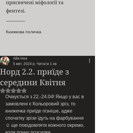
присвячені міфології та
фентезі.
Книжкова поличка
Айя Нея
5 квіт. 2024 р.
Читати 1 хв
Норд 2.2. приїде з
середини Квітня
Оцінка: NaN з 5 зірок.
Очікується з 22.-24.04! Якщо у вас в 
замовлені є Кольоровий зріз, то 
книжечка приїде пізніше, адже 
спочатку зрізи їдуть на фарбування 
☺️ ще повідомляти кожного окремо, 
коли почну розсилки.