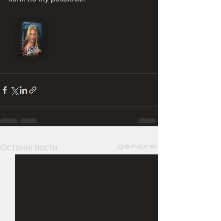
Дивитися всі
Останні пости