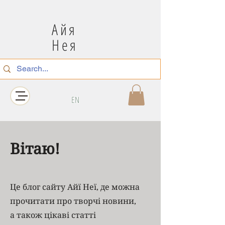
Айя
Нея
EN
Вітаю!
Це блог сайту Айї Неї, де можна
прочитати про творчі новини,
а також цікаві статті