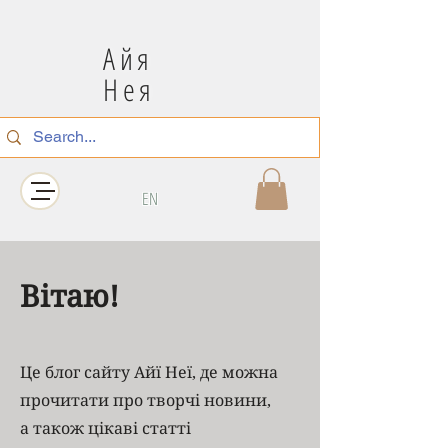
Айя
Нея
EN
Вітаю!
Це блог сайту Айї Неї, де можна
прочитати про творчі новини,
а також цікаві статті