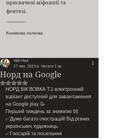
присвячені міфології та
фентезі.
Книжкова поличка
Айя Нея
27 лип. 2023 р.
Читати 1 хв
Норд на Google
Оцінка: NaN з 5 зірок.
НОРД ВІК ВОВКА Т.1 електронний 
варіант доступний для завантаження 
на Google play 🥳
Перший тиждень за знижкою 👐
✅Дуже багато ілюстрацій! Від різних 
українських художниць. 
✅Глосарій та посилання 