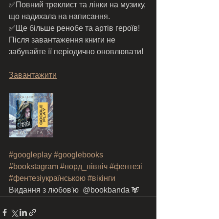
✅Повний треклист та лінки на музику, 
що надихала на написання. 
✅Ще більше ренобе та артів героїв! 
Після завантаження книги не 
забувайте її періодично оновлювати! 
Завантажити
#googleplay
#googlebooks
#bookstagram
#норд_північ
#фентезі
#фентезіукраїнською
#вікінги
Видання з любов'ю  @bookbanda 🐼