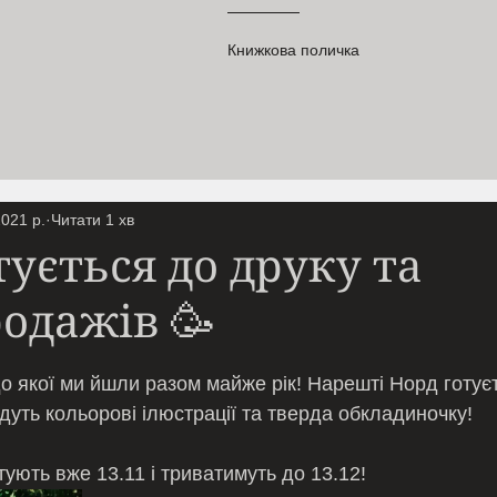
Книжкова поличка
2021 р.
Читати 1 хв
тується до друку та
одажів 🥳
ірок.
о якої ми йшли разом майже рік! Нарешті Норд готуєт
дуть кольорові ілюстрації та тверда обкладиночку! 
ують вже 13.11 і триватимуть до 13.12! 