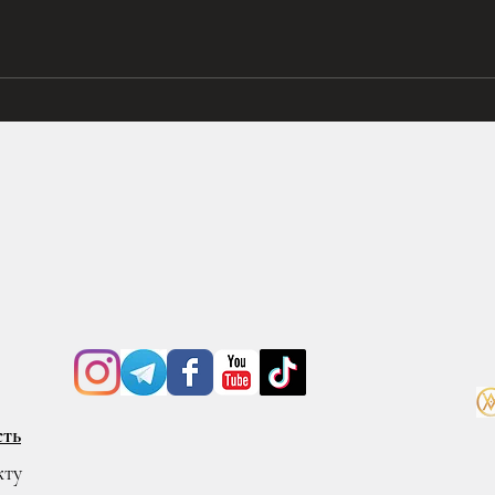
міцно, ніби тільки вони тримали
на ро
мене докупи, і пішла довгою
здира
дорогою. Не через шкільне
крові
подвір’я, де Маринка Тес
пере
сть
кту