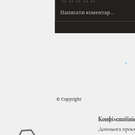
човгання кросівок по асфальту,
потім шурхіт трави, а тоді: тук-
Написати коментар...
тук-тук кісточкою пальця по бе
© Айя Нея, 2018
© Copyright
Конфіденційні
Допомога проє