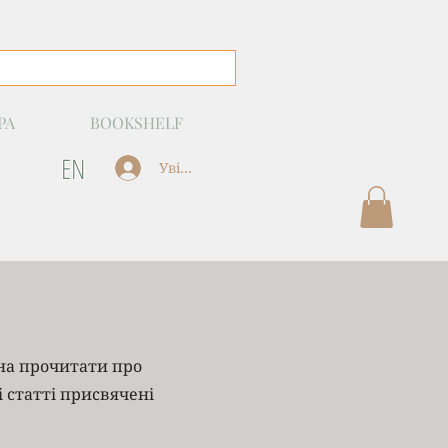
РА
BOOKSHELF
EN
Увійти
жна прочитати про
і статті присвячені