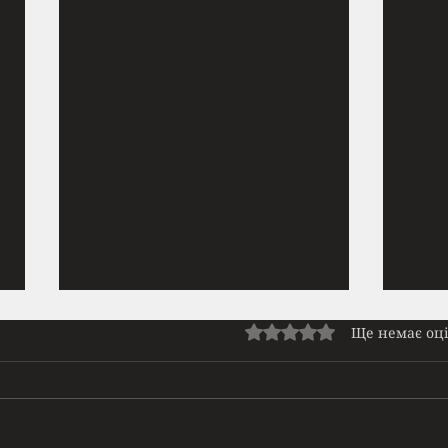
Прайм | Нове ромфант
Нет
Оцінка: 0 з 5 зірок.
Ще немає оц
доступне на Патреоні
Зупи
Сльози висихали на вітрі, але
поме
дихати все одно було важко. Я
але т
стиснула лямки наплічника так
Ноги 