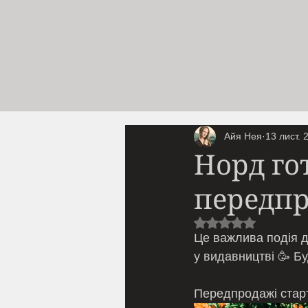
Айя Нея
13 лист. 
Норд го
передпр
Оцінка: NaN з 5 з
Це важлива подія д
у видавництві 🥳 Бу
Передпродажі старт