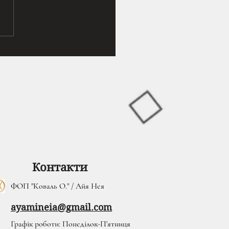
зпечене каміння,
ючи шкіру на колінах до
. Пустеля розкинулася
д нею
Контакти
ФОП "Коваль О." / Айя Нея
ayamineia@gmail.com
Графік роботи: Понеділок-П'ятниця