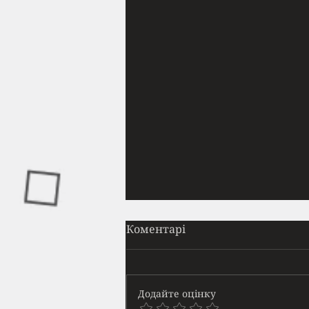
Прайм
Коментарі
Вона приходила щодня. Майже
в той самий час. Я навчився
ідентифікувати її появу за
Додайте оцінку
звуками — спершу далеке