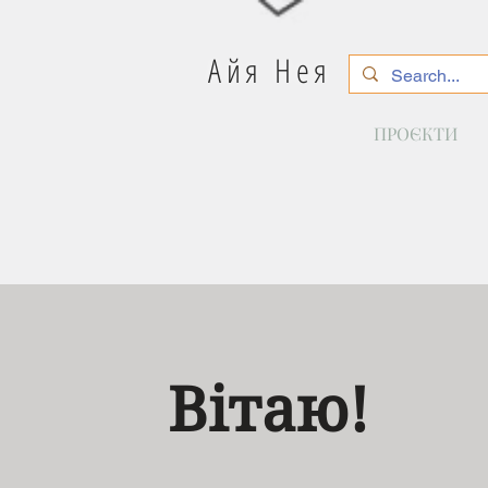
Айя Нея
ПРОЄКТИ
Вітаю!