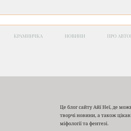
КРАМНИЧКА
НОВИНИ
ПРО АВТО
Це блог сайту Айї Неї, де мо
творчі новини, а також цікав
міфології та фентезі.