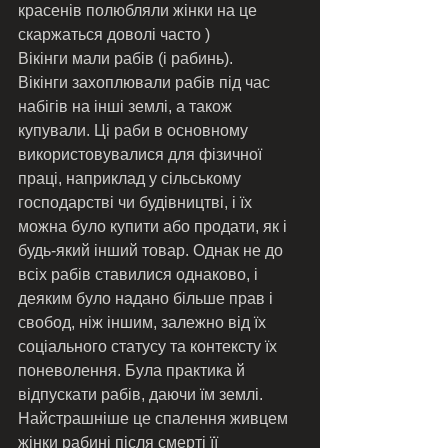
красенів полюбляли жінки на це 
скаржаться доволі часто ) 
Вікінги мали рабів (і рабинь). 
Вікінги захоплювали рабів під час 
набігів на інші землі, а також 
купували. Ці раби в основному 
використовувалися для фізичної 
праці, наприклад у сільському 
господарстві чи будівництві, і їх 
можна було купити або продати, як і 
будь-який інший товар. Однак не до 
всіх рабів ставилися однаково, і 
деяким було надано більше прав і 
свобод, ніж іншим, залежно від їх 
соціального статусу та контексту їх 
поневолення. Була практика й 
відпускати рабів, даючи їм землі. 
Найстрашніше це спалення живцем 
жінки рабині після смерті її 