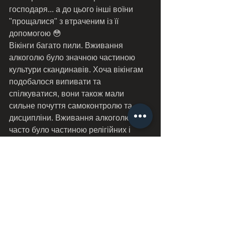
господаря... а до цього інші воїни 
"прощалися" з втраченим із її 
допомогою 😳
Вікінги багато пили. Вживання 
алкоголю було значною частиною 
культури скандинавів. Хоча вікінгам 
подобалося випивати та 
спілкуватися, вони також мали 
сильне почуття самоконтролю та 
дисципліни. Вживання алкоголю 
часто було частиною релігійних і 
соціальних церемоній, і існували 
суворі правила та звичаї щодо того, 
як і коли можна було вживати 
алкоголь. Наприклад, пити часто 
дозволялося лише після певних 
ритуалів або офіційних промов.
#вікінги
#скандинавія
#норд_північ