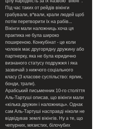
цілу народність за їх назвою "вікінг".  
Під час таких от рейдів вікінги 
грабували, в*вали, крали людей щоб 
потім перетворити їх на рабів...  
Вікінги мали наложниць хоча ця 
практика не була широко 
поширеною. Конкубінат - це коли 
чоловік має другорядну дружину або 
партнерку, яка не була юридично 
визнаного статусу подружжя і яка 
зазвичай з нижчого соціального 
класу (3 класове суспільство: ярлик, 
бонди, трали). 
Арабський письменник 10-го століття 
Аль-Тартуші описав, що вікінги мали 
«кілька дружин і наложниць». Однак 
сам Аль-Тартуші насправді ніколи не 
відвідував землі вікінгів. Ну а те, що 
чепурних, мязистих, білочубих 