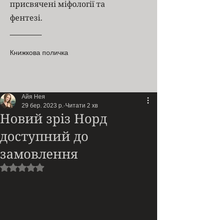
присвячені міфології та
фентезі.
Книжкова поличка
Айя Нея
29 бер. 2023 р.
Читати 2 хв
Новий зріз Норд
доступний до
замовлення
Оцінка: NaN з 5 зірок.