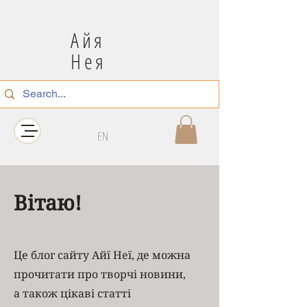
Айя
Нея
EN
Вітаю!
Це блог сайту Айї Неї, де можна
прочитати про творчі новини,
а також цікаві статті