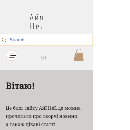
Айя
Нея
EN
Вітаю!
Це блог сайту Айї Неї, де можна
прочитати про творчі новини,
а також цікаві статті