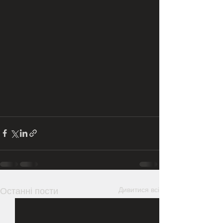
Дивитися всі
Останні пости