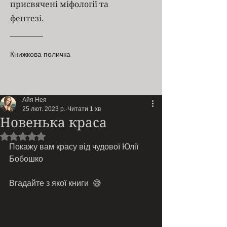
присвячені міфології та
фентезі.
Книжкова поличка
Айя Нея
25 лют. 2023 р.
Читати 1 хв
Новенька краса
Оцінка: NaN з 5 зірок.
Покажу вам красу від чудової Юлії 
Бобошко
Вгадайте з якої книги  😅