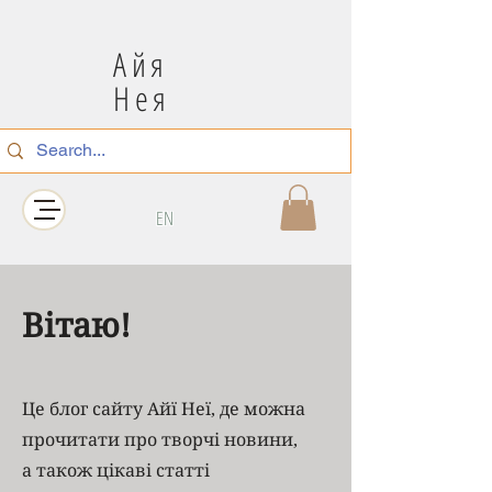
Айя
Нея
EN
Вітаю!
Це блог сайту Айї Неї, де можна
прочитати про творчі новини,
а також цікаві статті