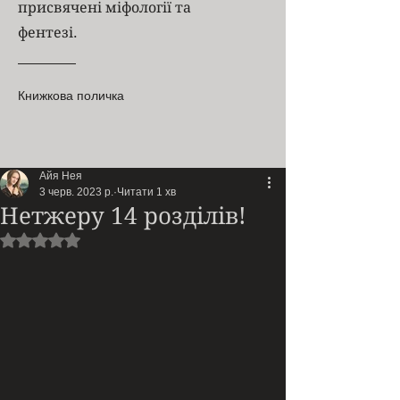
присвячені міфології та
фентезі.
Книжкова поличка
Айя Нея
3 черв. 2023 р.
Читати 1 хв
Нетжеру 14 розділів!
Оцінка: NaN з 5 зірок.