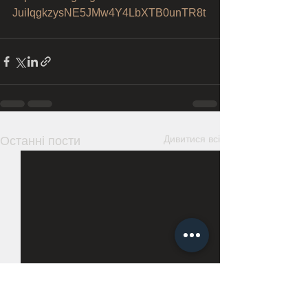
JuiIqgkzysNE5JMw4Y4LbXTB0unTR8t
Дивитися всі
Останні пости