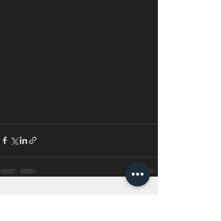
Дивитися всі
Останні пости