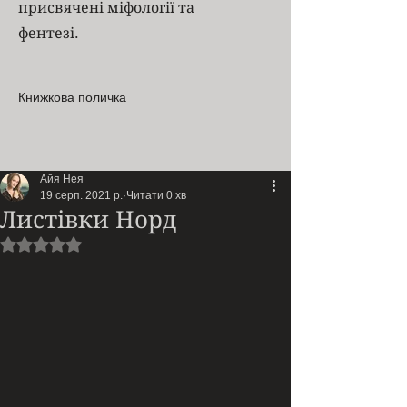
присвячені міфології та
фентезі.
Книжкова поличка
Айя Нея
19 серп. 2021 р.
Читати 0 хв
Листівки Норд
Оцінка: NaN з 5 зірок.