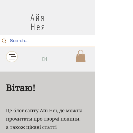
Айя
Нея
EN
Вітаю!
Це блог сайту Айї Неї, де можна
прочитати про творчі новини,
а також цікаві статті