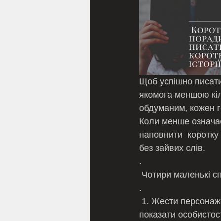
Щоб успішно писати
якомога меншою кіль
обдуманим, кожен г
Коли менше означа
наповнити  коротку 
без зайвих слів.
.
 Чотири маленькі сп
.
 1. Жести персонажів — коли ви пишете з обмеженням кількості слів, ви хочете 
показати особистост