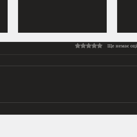
Прайм | Нове ромфант
Нет
Оцінка: 0 з 5 зірок.
Ще немає оц
доступне на Патреоні
Зупи
Сльози висихали на вітрі, але
поме
дихати все одно було важко. Я
але т
стиснула лямки наплічника так
Ноги 
міцно, ніби тільки вони тримали
на ро
мене докупи, і пішла довгою
здира
дорогою. Не через шкільне
крові
подвір’я, де Маринка Тес
пере