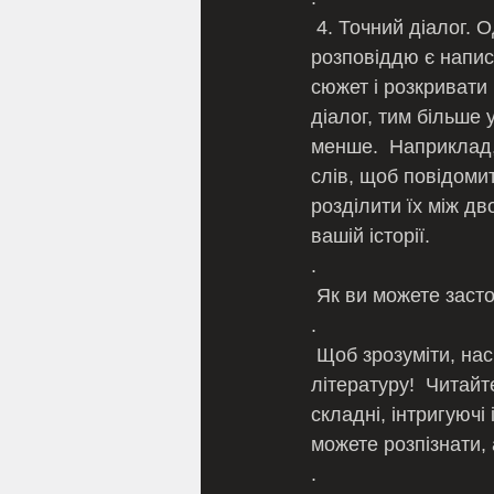
 4. Точний діалог. Одним із найважливіших способів справити значний вплив короткою 
розповіддю є написа
сюжет і розкривати
діалог, тим більше 
менше.  Наприклад,
слів, щоб повідомит
розділити їх між д
вашій історії.
.
 Як ви можете заст
.
 Щоб зрозуміти, наскільки добре працюють ці техніки, прочитайте коротку художню 
літературу!  Читай
складні, інтригуючі 
можете розпізнати, 
.