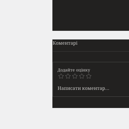
Прайм
Коментарі
Вона приходила щодня. Майже
в той самий час. Я навчився
ідентифікувати її появу за
Додайте оцінку
звуками — спершу далеке
човгання кросівок по асфальту,
потім шурхіт трави, а тоді: тук-
Написати коментар...
тук-тук кісточкою пальця по бе