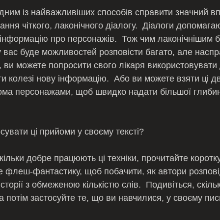
ння чіткого, лаконічного діалогу.  Діалоги допомага
 інформацію про персонажів.  Тож чим лаконічнішим 
у вас буде можливостей розповісти багато, але наспр
 ви можете попросити свого лікаря використовувати
и колезі нову інформацію.  Або ви можете взяти ці дв
вома персонажами, щоб швидко надати більшої глибин
осувати ці прийоми у своєму тексті?
те флеш-фантастику, щоб побачити, як автори розпов
історії з обмеженою кількістю слів.  Подивіться, скільк
а потім застосуйте те, що ви навчилися, у своєму пис