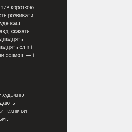
ють розвивати 
буде ваш 
авді сказати 
 двадцять 
адцять слів і 
и розмові — і 
ідають 
и технік ви 
ьмі.