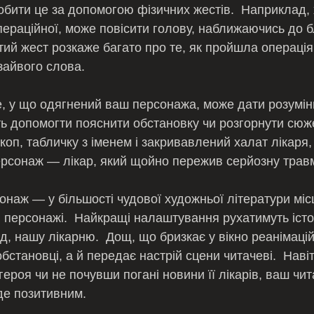
обити це за допомогою фізичних жестів.  Наприклад, х
операційної, може повісити голову, наближаючись до б
тий жест розкаже багато про те, як пройшла операція, 
зайвого слова.
іть допомогти пояснити обстановку чи розгорнути сюж
коп, табличку з іменем і закривавлений халат лікаря,
рсонаж — лікар, який щойно пережив серйозну травм
і персонажі.  Найкращі налаштування рухатимуть істо
, нашу лікарню.  Дощ, що бризкає у вікно реанімацій
становці, а й передає настрій сцени читачеві.  Навіт
роя чи не почувши погані новини її лікарів, ваш чита
де позитивним.