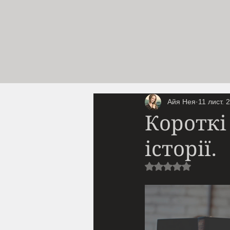
Айя Нея
11 лист. 
Короткі
історії.
Оцінка: NaN з 5 з