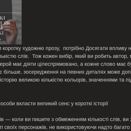
 коротку художню прозу,  потрібно Досягати впливу н
кістю слів.  Тож кожен вибір, який ви робить автор, 
ерой має діяти цілеспрямовано, а кожне слово має бу
є більше, зосередження на певних деталях може доп
історію великою кількістю кольорів, значеннями та п
особи вкласти великий сенс у короткі історії
і своїх персонажів, не використовуючи надто багато д