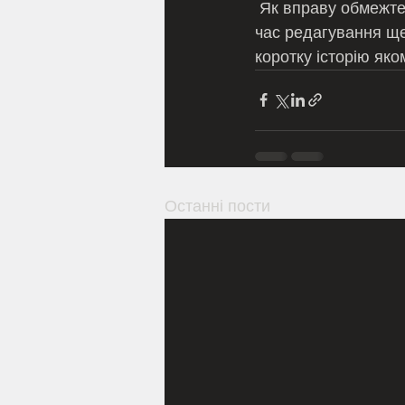
 Як вправу обмежте себе коротким словом і спробуйте розповісти свою історію.  Під 
час редагування ще
коротку історію яко
Останні пости