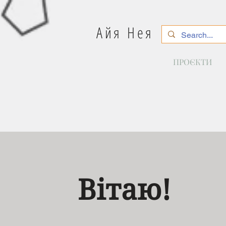
Айя Нея
ПРОЄКТИ
Вітаю!