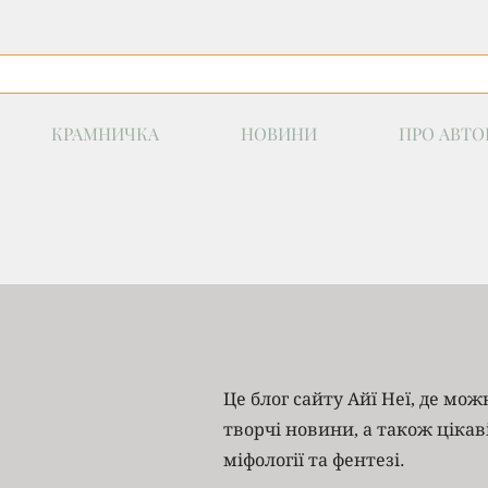
КРАМНИЧКА
НОВИНИ
ПРО АВТО
Це блог сайту Айї Неї, де мо
творчі новини, а також цікав
міфології та фентезі.