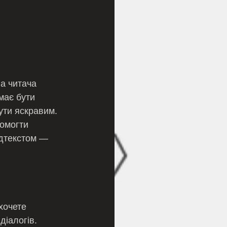
а читача 
має бути 
ти яскравим.  
омогти 
ідтекстом — 
іалогів.  