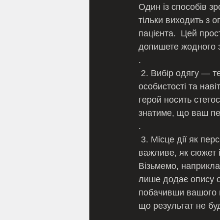
Один із способів зр
тільки виходить з 
пацієнта.  Цей прос
допишете жодного 
.
 2. Вибір одягу — те, у що одягнений ваш персонажа, може дати розуміння його або її 
особистості та нав
герой носить стетос
знатиме, що ваш пе
.
 3. Місце дії як персонаж — у більшості чудової художньої літератури місце дії так само 
важливе, як сюжет 
Візьмемо, наприклад
лише додає опису об
побачивши вашого ге
що результат не бу
.