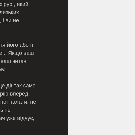
ірург, який 
лизьких 
і ви не 
ет.  Якщо ваш 
 ваш читач 
у.
рію вперед.  
ної палати, не 
ь не 
ч уже відчує, 