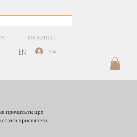
РА
BOOKSHELF
EN
Увійти
жна прочитати про
і статті присвячені