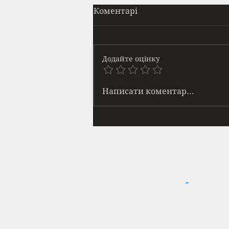
Прайм
Коментарі
Вона приходила щодня. Майже
в той самий час. Я навчився
ідентифікувати її появу за
Додайте оцінку
звуками — спершу далеке
човгання кросівок по асфальту,
потім шурхіт трави, а тоді: тук-
Написати коментар...
тук-тук кісточкою пальця по бе
© Айя Нея, 2018