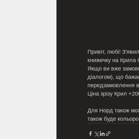
Привіт, любі! З'яв
книжечку на Крила 
Якщо ви вже замовил
діалогом), що бажає
передзамовлення в
Ціна зрізу Крил +20
Для Норд також мо
також буде кольоро