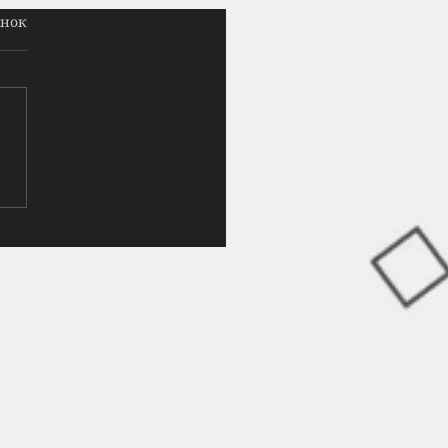
жеру Пролог
інок
нитися зараз означало
рти. Неферен знала це,
іло зрадило вже вдруге.
підкосилися, і вона впала
зпечене каміння,
ючи шкіру на колінах до
. Пустеля розкинулася
д нею