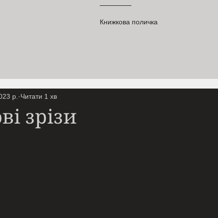
Книжкова поличка
023 р.
Читати 1 хв
ві зрізи
ірок.