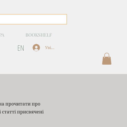
РА
BOOKSHELF
EN
Увійти
жна прочитати про
і статті присвячені