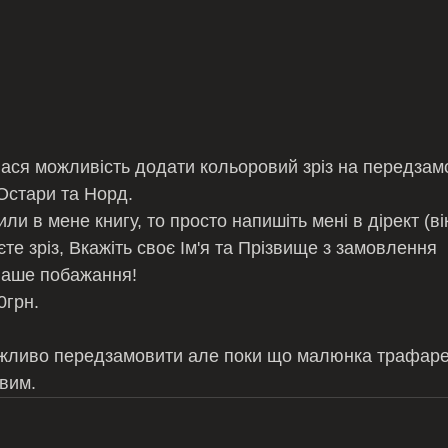
илася можливість додати кольоровий зріз на передзам
Остари та Норд. 
и в мене книгу, то просто напишіть мені в дірект (вік
те зріз, Вкажіть своє Ім'я та Прізвище з замовлення  
аше побажання! 
0грн.
жливо передзамовити але поки що малюнка трафарет
вим.