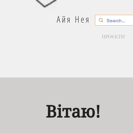
Айя Нея
ПРОЄКТИ
Вітаю!