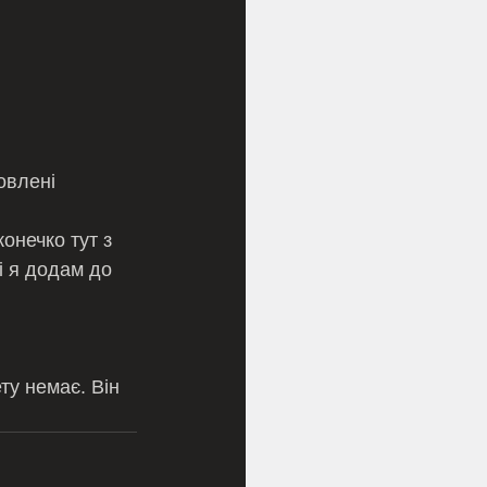
овлені 
онечко тут з 
і я додам до 
у немає. Він 