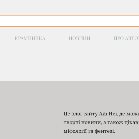
КРАМНИЧКА
НОВИНИ
ПРО АВТО
Це блог сайту Айї Неї, де мо
творчі новини, а також цікав
міфології та фентезі.