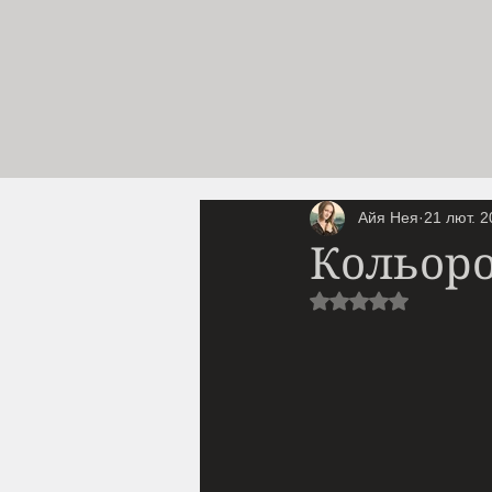
Айя Нея
21 лют. 2
Кольоро
Оцінка: NaN з 5 з