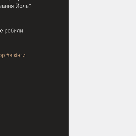
ування Йоль? 
це робили 
ор
#вікінги