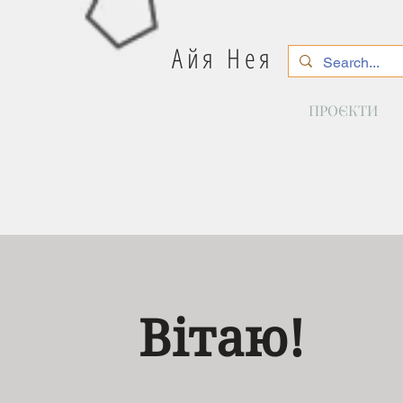
Айя Нея
ПРОЄКТИ
Вітаю!