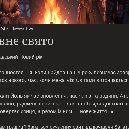
024 р.
Читати 1 хв
внє свято
ірок.
вський Новий рік.
сонцестояння, коли найдовша ніч року позначає зав
ток нового. Час, коли межа між Світами витончається
али Йоль як час оновлення, час чарів та родини. Атр
оліно, ряджені, великі застілля та обряди довколо в
овертає сонця, а разом із ним — нове життя. ☀️
ав традиції багатьох сучасних свят, включаючи багато