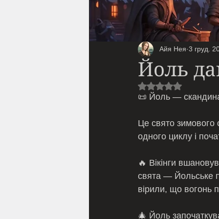
Айя Нея
3 груд. 2
Йоль да
Оцінка: NaN з 5 з
📜 Йоль — скандина
Це свято зимового 
одного циклу і поча
🔥 Вікінги вшановув
свята — Йольське п
вірили, що вогонь п
🎄 Йоль започаткув