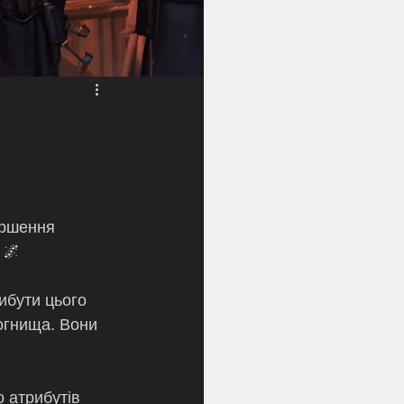
ершення 
 🌌
ибути цього 
огнища. Вони 
 атрибутів 