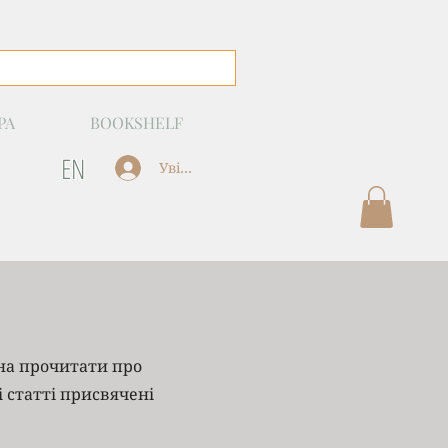
РА
BOOKSHELF
EN
Увійти
жна прочитати про
і статті присвячені