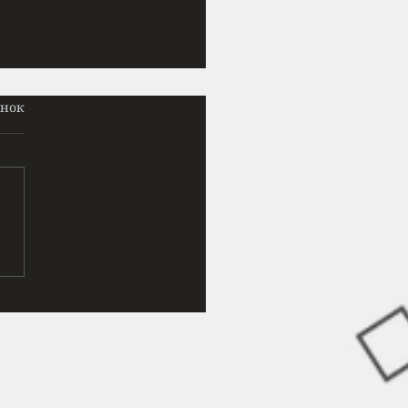
жеру Пролог
інок
нитися зараз означало
рти. Неферен знала це,
іло зрадило вже вдруге.
підкосилися, і вона впала
зпечене каміння,
ючи шкіру на колінах до
. Пустеля розкинулася
д нею