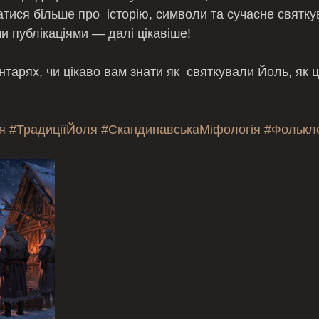
атися більше про  історію, символи та сучасне святк
и публікаціями — далі цікавіше!
тарях, чи цікаво вам знати як  святкували Йоль, як 
я
#ТрадиціїЙоля
#СкандинавськаМіфологія
#Фолькл