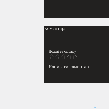
Прайм
Коментарі
Вона приходила щодня. Майже
в той самий час. Я навчився
ідентифікувати її появу за
Додайте оцінку
звуками — спершу далеке
човгання кросівок по асфальту,
потім шурхіт трави, а тоді: тук-
Написати коментар...
тук-тук кісточкою пальця по бе