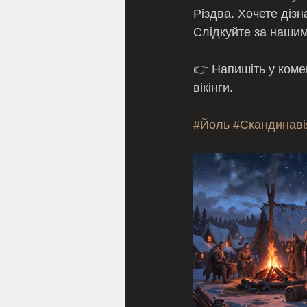
Різдва. Хочете дізн
Слідкуйте за нашим
👉 Напишіть у комен
вікінги.
#Йоль
#Скандинаві