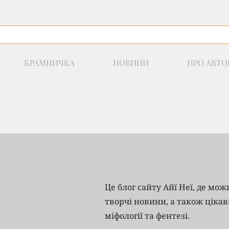
КРАМНИЧКА
НОВИНИ
ПРО АВТО
Це блог сайту Айї Неї, де мо
творчі новини, а також цікав
міфології та фентезі.