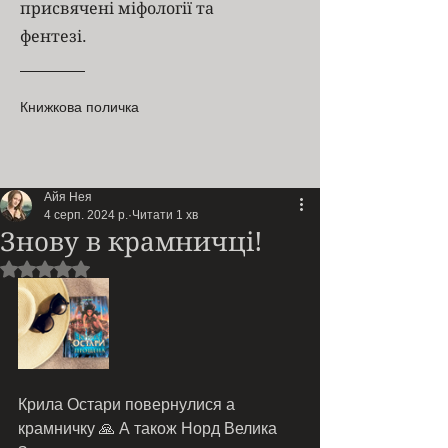
присвячені міфології та
фентезі.
Книжкова поличка
Айя Нея
4 серп. 2024 р.
Читати 1 хв
Знову в крамничці!
Оцінка: NaN з 5 зірок.
Крила Остари повернулися а 
крамничку 🙏 А також Норд Велика 