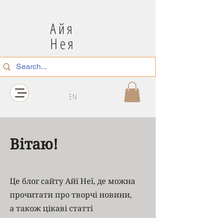
Айя
Нея
EN
Вітаю!
Це блог сайту Айї Неї, де можна
прочитати про творчі новини,
а також цікаві статті