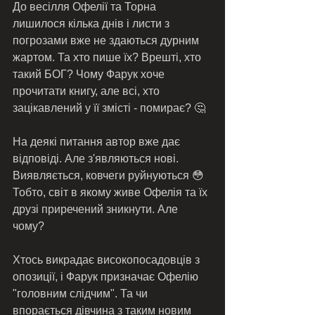
До весілля Офелії та Торна 
лишилося кілька днів і листи з 
погрозами вже не здаються дурним 
жартом. Та хто пише їх? Врешті, хто 
такий БОГ? Чому Фарук хоче 
прочитати книгу, але всі, хто 
зацікавлений у її змісті - помирає? 🤔 
На деякі питання автор вже дає 
відповіді. Але з'являються нові. 
Виявляється, ковчеги руйнуються 😳 
Тобто, світ в якому живе Офелія та їх 
друзі приречений зникнути. Але 
чому? 
Хтось викрадає високопосадовців з 
опозиції, і Фарук призначає Офелію 
"головним слідчим". Та чи 
впорається дівчина з таким новим 