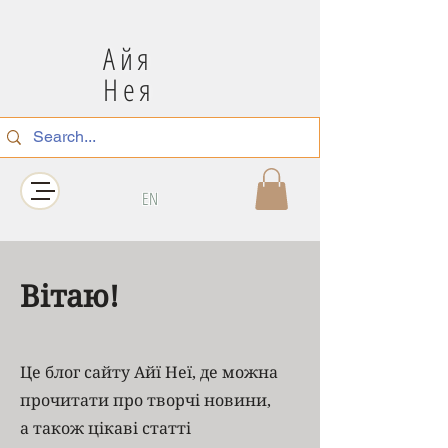
Айя
Нея
EN
Вітаю!
Це блог сайту Айї Неї, де можна
прочитати про творчі новини,
а також цікаві статті