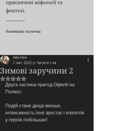
присвячені міфології та
фентезі.
Книжкова поличка
Айя Нея
7 лют. 2022 р.
Читати 1 хв
Зимові заручини 2
Оцінка: NaN з 5 зірок.
Друга частина пригод Офелії на 
Полюсі. 
Подій стане дещо менше, 
інтенсивність їхня зростає і клопотів 
у героїв побільшає! 