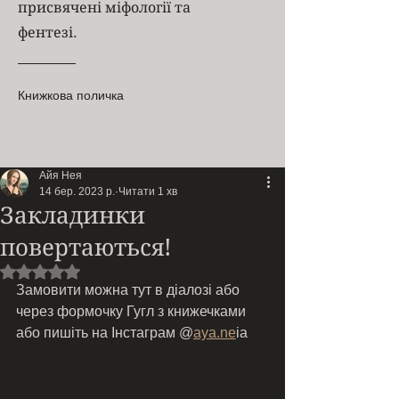
присвячені міфології та
фентезі.
Книжкова поличка
Айя Нея
14 бер. 2023 р.
Читати 1 хв
Закладинки
повертаються!
Оцінка: NaN з 5 зірок.
Замовити можна тут в діалозі або 
через формочку Гугл з книжечками  
або пишіть на Інстаграм @
aya.ne
ia