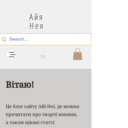
Айя
Нея
EN
Вітаю!
Це блог сайту Айї Неї, де можна
прочитати про творчі новини,
а також цікаві статті