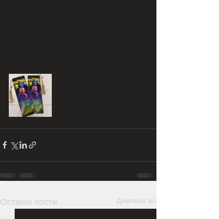
Дивитися всі
Останні пости