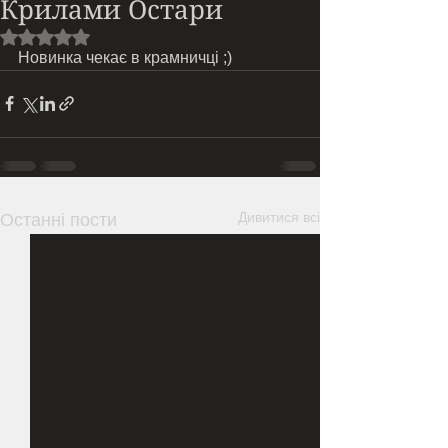
Крилами Остари
Оцінка: NaN з 5 зірок.
Новинка чекає в крамничці ;) 
Дивитися всі
Останні пости