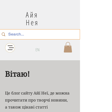
Айя
Нея
EN
Вітаю!
Це блог сайту Айї Неї, де можна
прочитати про творчі новини,
а також цікаві статті