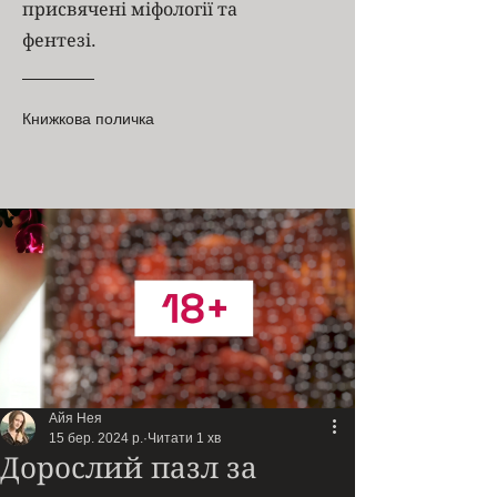
присвячені міфології та
фентезі.
Книжкова поличка
Айя Нея
15 бер. 2024 р.
Читати 1 хв
Дорослий пазл за