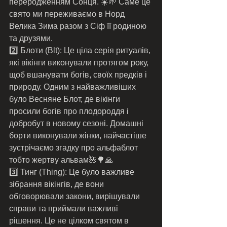
переродженням Сонця. ☀️🌱 Саме це 
свято ми переживаємо в Норд 
Велика Зима разом з Сіф її родиною 
та друзями.
2️⃣ Блоти (Blt): Це ціла серія ритуалів, 
які вікінги виконували протягом року, 
щоб вшанувати богів, своїх предків і 
природу. Одним з найважливіших 
було Весняне Блот, де вікінги 
просили богів про плодороддя і 
добробут в новому сезоні. Домашні 
борти виконували жінки, найчастіше 
зустрічаємо згадку про альфаблот 
тобто жертву альвам🌺🌳🙏
3️⃣ Тинг (Thing): Це було важливе 
зібрання вікінгів, де вони 
обговорювали закони, вирішували 
справи та приймали важливі 
рішення. Це не цілком святом в 