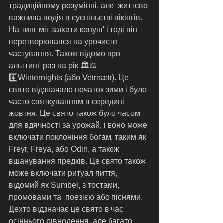
традиційному розумінні, але  життєво 
важлива подія в суспільстві вікінгів. 
На тинг міг заїхати конунґ і тоді він 
перетворювався на урочисте 
частування. Також відомо про 
альттинґ раз на рік 🏛️⚖️
4️⃣Winternights (або Vetrnætr). Це 
свято відзначало початок зими і було 
часто святкуванням в середині 
жовтня. Це свято також було часом 
для вдячності за урожай, і воно може 
включати поклоніння богам, таким як 
Freyr, Freya, або Odin, а також 
вшанування предків. Це свято також 
може включати ритуал пиття, 
відомий як Sumbel, з тостами, 
промовами та  поезією або піснями.
Дехто відзначає це свято в час 
осіннього рівнодення, але багато  