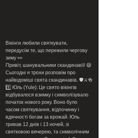
Вікінги любили святкувати, 
передусім те, що пережили чергову 
зиму 👀
Привіт, шанувальники скандинавії! 😄 
Сьогодні я трохи розповім про  
найвідоміші свята скандинавів. 🛡️⚔️🍻
1️⃣ Юль (Yule): Це свято вікінгів 
відбувалося взимку і символізувало 
початок нового року. Воно було 
часом святкування, відпочинку і 
вдячності богам за врожай. Юль 
тривав 12 днів і 13 ночей, зі 
святковою вечерею, та символічним 