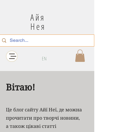
Айя
Нея
EN
Вітаю!
Це блог сайту Айї Неї, де можна
прочитати про творчі новини,
а також цікаві статті