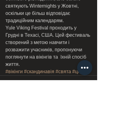
святкують Winternights у Жовтні, 
оскільки це більш відповідає 
традиційним календарям.
Yule Viking Festival проходить у 
Грудні в Техасі, США. Цей фестиваль 
створений з метою навчити і 
розважити учасників, пропонуючи 
поглянути на вікінгів та  їхній спосіб 
життя.
#вікінги
#скандинавія
#свята
#цікаве
Дивитися всі
Останні пости