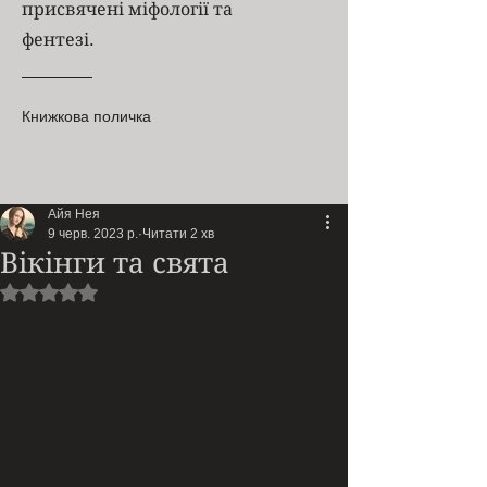
присвячені міфології та
фентезі.
Книжкова поличка
Айя Нея
9 черв. 2023 р.
Читати 2 хв
Вікінги та свята
Оцінка: NaN з 5 зірок.