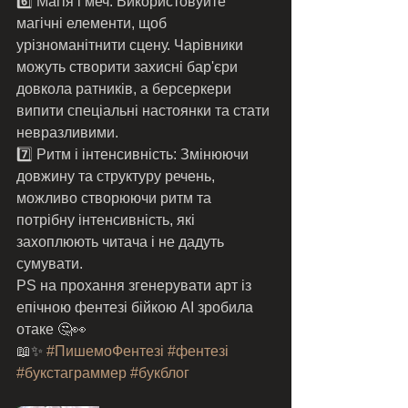
6️⃣ Магія і меч: Використовуйте 
магічні елементи, щоб 
урізноманітнити сцену. Чарівники 
можуть створити захисні бар'єри 
довкола ратників, а берсеркери 
випити спеціальні настоянки та стати 
невразливими.
7️⃣ Ритм і інтенсивність: Змінюючи 
довжину та структуру речень, 
можливо створюючи ритм та  
потрібну інтенсивність, які 
захоплюють читача і не дадуть 
сумувати. 
PS на прохання згенерувати арт із 
епічною фентезі бійкою АІ зробила 
отаке 🤔👀
📖✨ 
#ПишемоФентезі
#фентезі
#букстаграммер
#букблог