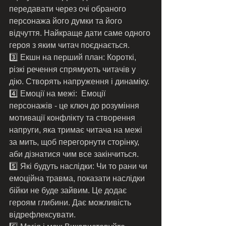
передавати через очі обраного 
персонажа його думки та його 
відчуття. Найкраще дати саме одного 
героя з яким читач поєднається. 
3️⃣ Екшн на перший план: Короткі, 
різкі речення спрямують читачів у 
дію. Створять напруження і динаміку. 
4️⃣ Емоції на межі:  Емоції 
персонажів - це ключ до розуміння 
мотивації конфлікту та створення 
напруги, яка тримає читача на межі 
за мить, щоб перегорнути сторінку, 
аби дізнатися чим все закінчиться.
5️⃣ Які будуть наслідки: Чи то рани чи 
емоційна травма, показати наслідки 
бійки не буде зайвим. Це додає 
героям глибини. Дає можливість 
відрефлексувати. 