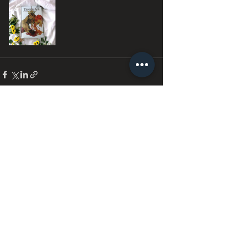
Дивитися всі
Останні пости