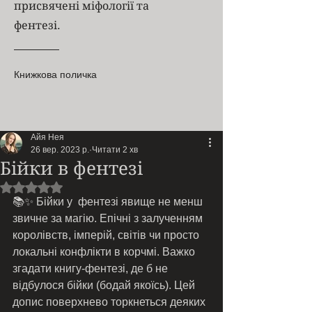
присвячені міфології та
фентезі.
Книжкова поличка
Айя Нея
26 вер. 2023 р.
Читати 2 хв
Бійки в фентезі
Оцінка: NaN з 5 зірок.
📚✨ Бійки у  фентезі явище не менш 
звичне за магію. Епічні з залученням 
королівств, імперій, світів чи просто 
локальні конфлікти в корчмі. Важко 
згадати книгу-фентезі, де б не 
відбулося бійки (бодай якоїсь). Цей 
допис поверхнево торкнеться деяких 