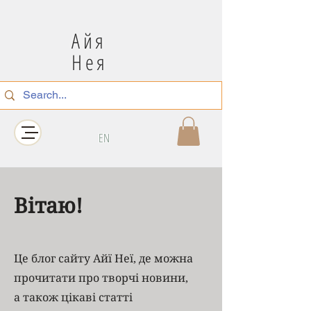
Айя
Нея
EN
Вітаю!
Це блог сайту Айї Неї, де можна
прочитати про творчі новини,
а також цікаві статті