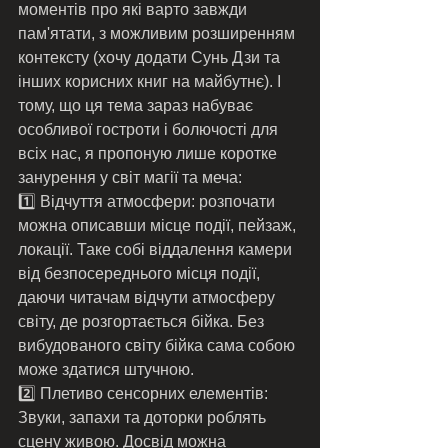
моментів про які варто завжди 
пам'ятати, з можливим розширенням 
контексту (хочу додати Сунь Дзи та 
інших корисних книг на майбутнє). І 
тому, що ця тема зараз набуває 
особливої гостроти і болючості для 
всіх нас, я пропоную лише коротке 
занурення у світ магії та меча:
1️⃣ Відчуття атмосфери: розпочати 
можна описавши місце події, пейзаж, 
локації. Таке собі віддалення камери 
від безпосереднього місця події, 
даючи читачам відчути атмосферу 
світу, де розгортається бійка. Без 
вибудованого світу бійка сама собою 
може здатися штучною. 
2️⃣ Плетиво сенсорних елементів: 
Звуки, запахи та доторки роблять 
сцену живою. Досвід можна 