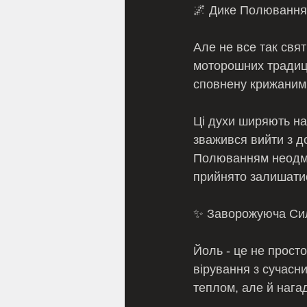
🌌 Дике Полювання 
Але не все так свя
моторошних традиці
сповнену крижаним в
Ці духи ширяють на
зважився вийти з до
Полюванням неодмін
прийнято залишатися
✨ Заворожуюча Си
Йоль - це не просто
вірування з сучасн
теплом, але й нага