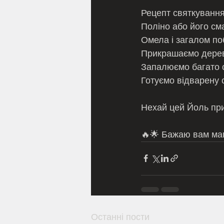
Рецепт святкування
Поліно або його см
Омела і загалом по
Прикрашаємо дере
Запалюємо багато с
Готуємо відварену 
Нехай цей Йоль прин
🔥🌟 Бажаю вам маг
Останні пости