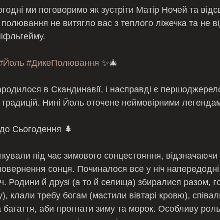
годні ми поговоримо як зустріти Матір Ночей та відс
 полювання не витягло вас з теплого ліжечка та не в
Ніфльгейму.
#Йоль
#ДикеПолювання
 ✨🎄
народилося в Скандинавії, і насправді є першоджерел
 традицій. Нині Йоль оточене неймовірними легендам
 до Сьогодення 🌲
кували під час зимового сонцестояння, відзначаючи 
повернення сонця. Починалося все у ніч напередодні 
. Родини й друзі (а то й селища) збиралися разом, г
, клали требу богам (мастили вівтарі кровю), співали
багаття, аби прогнати зиму та морок. Особливу роль 