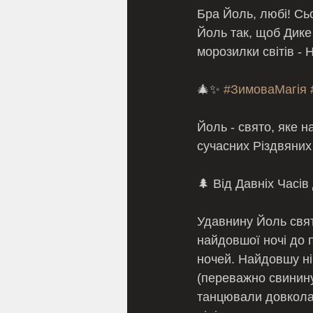
Бра Йоль, любі! Сьо
Йоль так, щоб Дике
морозилки світів - 
🎄✨ 
#ЗимоваМагія
Йоль - свято, яке 
сучасних Різдвяних
🌲 Від Давніх Часів
Удавнину Йоль свят
найдовшої ночі до 
ночей. Найдовшу ніч
(переважно свинину)
танцювали довкола 