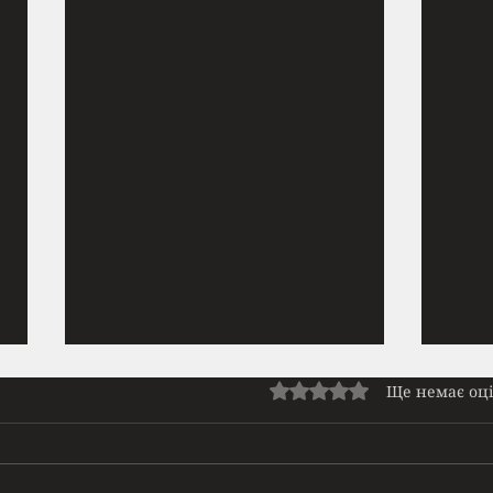
Прайм | Нове ромфант
Нет
Оцінка: 0 з 5 зірок.
Ще немає оц
доступне на Патреоні
Зупи
Сльози висихали на вітрі, але
поме
дихати все одно було важко. Я
але т