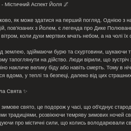
- Містичний Аспект Йоля 🌌
тково, як може здатися на перший погляд. Однією з н
й, пов'язаних з Йолем, є легенда про Дике Полювання
ітром, коли духи мертвих мчать небом, а на чолі їх 
д землею, здіймаючи бурю та схуртовини, шукаючи ти
му тапоглянути на дійство. Люди вірили, що зустріч 
о накличе велику біду або навіть смерть. Тому в ні
 вдома, у теплі та безпеці, далеко від цих страшних
ла Свята ✨
 зимове свято, це подорож у часі, що об'єднує старод
ими традиціями, розвіюючи темряву зимових ночей св
дуючи про містичні сили, що колись володарювали св