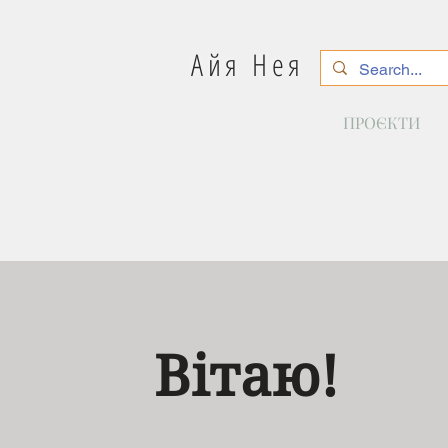
Айя Нея
ПРОЄКТИ
Вітаю!