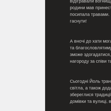
відігравали вогнища
родини мав принест
посипала травами. Ц
гаснути!
А вночі до хати мог
та благословлятиму
зможе здогадатися,
нагороду за співи 
Сьогодні Йоль тран
світла, а також дод
збереглися традиці
домівки та вулиці,