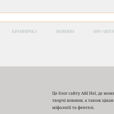
КРАМНИЧКА
НОВИНИ
ПРО АВТО
Це блог сайту Айї Неї, де мо
творчі новини, а також цікав
міфології та фентезі.