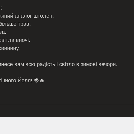
:
ачний аналог штолен. 
більше трав. 
ва.
вітла вночі.
свинину. 
есе вам всю радість і світло в зимові вечори. 
ічного Йоля! 🌟🔥