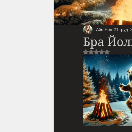
Айя Нея
21 груд. 
Бра Йол
Оцінка: NaN з 5 з