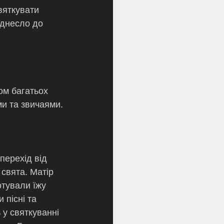
вяткувати 
іднесло до 
ом багатьох 
и та звичаями.
перехід від 
свята. Матір 
отували їжу 
 пісні та 
у святкуванні 