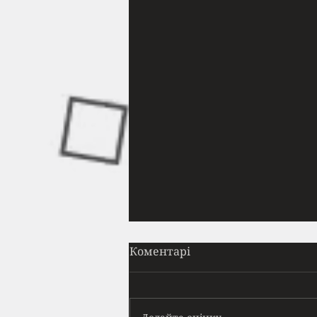
Прайм
Коментарі
Вона приходила щодня. Майже
в той самий час. Я навчився
ідентифікувати її появу за