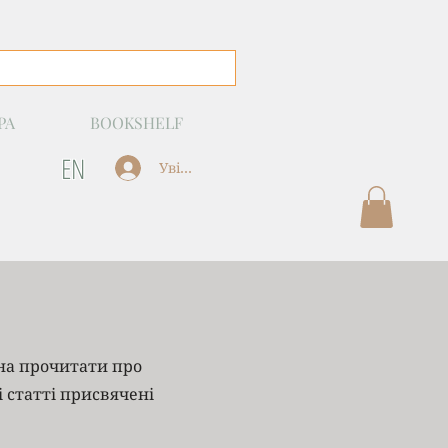
РА
BOOKSHELF
EN
Увійти
жна прочитати про
і статті присвячені