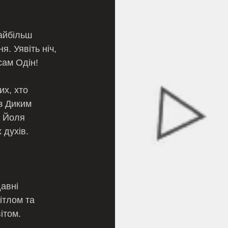
айбільш 
. Уявіть ніч, 
сам Одін!
х, хто 
з Диким 
ч Йоля 
 духів.
авні 
ітлом та 
ітом.