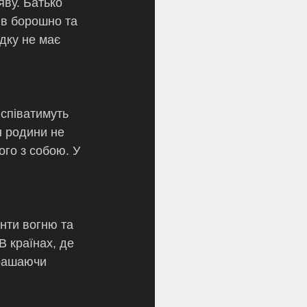
яву. Батько 
 в борошно та 
дку не має 
 співатимуть 
н родини не 
го з собою. У 
нти вогню та 
В країнах, де 
крашаючи 