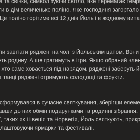
 та свічки, символізуючи світло, яке перемагає темр
и в дім величеньке поліно. Яке господиня загортало
е поліно горітиме всі 12 днів Йоль і в жодному випа
ли завітати ряджені на чолі з Йольським цапом. Вони
ть родину. А ще гратимуть в ігри. Якщо обраний чле
 хто саме ховається під нарядом, ряджені заберуть йо
та танці ряджені отримують солодощі та фрукти. 
сформувався в сучасне святкування, зберігши елеме
авши до них обмін подарунками та родинні зібрання. 
ї, таких як Швеція та Норвегія, Йоль святкують, при
 влаштовуючи ярмарки та фестивалі.