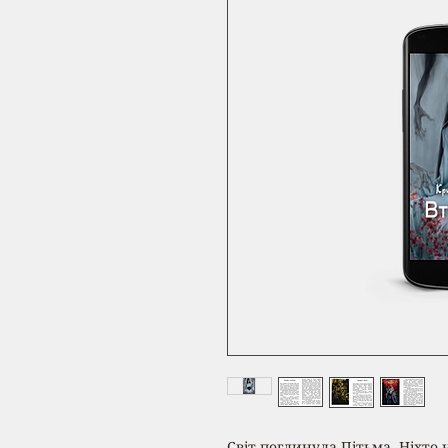
Світ поглинула Пітьма. Ніхто н