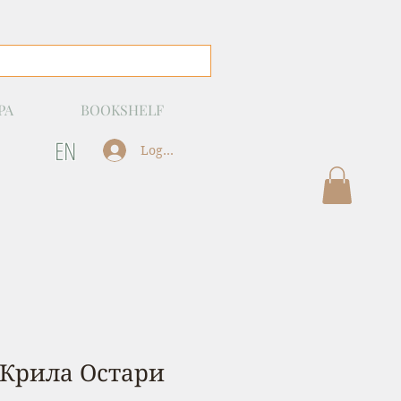
РА
BOOKSHELF
EN
Log In
 Крила Остари