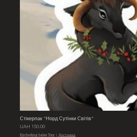
Стікерпак "Норд Сутінки Світів"
Price
UAH 150.00
Excluding Sales Tax
|
Доставка