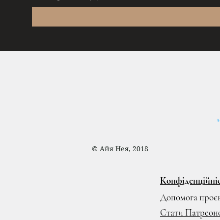
© Айя Нея, 2018
© Айя Нея, 2018
Конфіденційні
Допомога проє
Стати Патреон