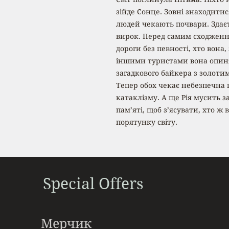
зійде Cонце. Зовні знаходитис
людей чекають почвари. Здаєт
вирок. Перед самим сходження
дороги без певності, хто вона, 
іншими туристами вона опиняє
загадкового байкера з золоти
Тепер обох чекає небезпечна 
катаклізму. А ще Рія мусить 
пам’яті, щоб з’ясувати, хто ж
порятунку світу.
Special Offers
Мерчик