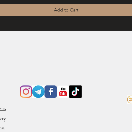
Add to Cart
сть
кту
ом