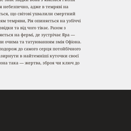
я небезпечно, адже в темряві на
ься, що світові ухвалили смертний
м темряви, Рія опиняється на узбіччі
звідки та від чого тікає. Разом з
ться на фермі, де зустрічає Яра —
ми очима та татуюванням змія Офіона.
подорож до самого серця потойбічного
зазирнути в найтемніші куточки своєї
 вона така — жертва, зброя чи ключ до