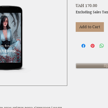
Price
UAH 170.00
Excluding Sales Tax
Add to Cart
Пр
е знає звідки вона з’явилася і коли