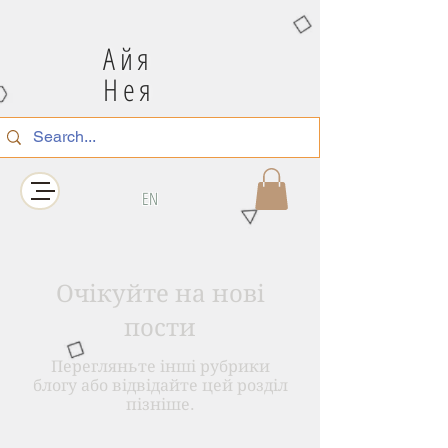
Айя
Нея
EN
Очікуйте на нові
пости
Перегляньте інші рубрики
блогу або відвідайте цей розділ
пізніше.